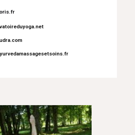
oris.fr
atoireduyoga.net
udra.com
ayurvedamassagesetsoins.fr