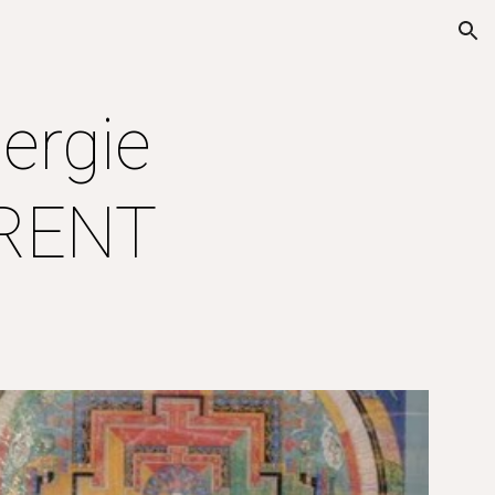
ion
ergie 
URENT